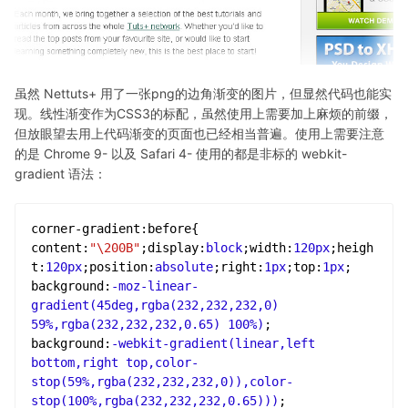
虽然 Nettuts+ 用了一张png的边角渐变的图片，但显然代码也能实
现。线性渐变作为CSS3的标配，虽然使用上需要加上麻烦的前缀，
但放眼望去用上代码渐变的页面也已经相当普遍。使用上需要注意
的是 Chrome 9- 以及 Safari 4- 使用的都是非标的 webkit-
gradient 语法：
corner-gradient
:before
content
:
"\200B"
;
display
:
block
;
width
:
120px
;
heigh
t
:
120px
;
position
:
absolute
;
right
:
1px
;
top
:
1px
background
:
-moz-linear-
gradient
(
45deg
,
rgba
(
232
,
232
,
232
,
0
) 
59%
,
rgba
(
232
,
232
,
232
,
0.65
) 
100%
)
background
:
-webkit-gradient
(linear,left 
bottom,right top,
color-
stop
(
59%
,
rgba
(
232
,
232
,
232
,
0
)),
color-
stop
(
100%
,
rgba
(
232
,
232
,
232
,
0.65
)))