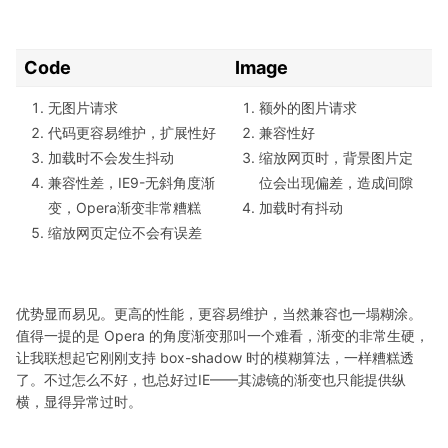
Code
Image
无图片请求
额外的图片请求
代码更容易维护，扩展性好
兼容性好
加载时不会发生抖动
缩放网页时，背景图片定
兼容性差，IE9-无斜角度渐
位会出现偏差，造成间隙
变，Opera渐变非常糟糕
加载时有抖动
缩放网页定位不会有误差
优势显而易见。更高的性能，更容易维护，当然兼容也一塌糊涂。
值得一提的是 Opera 的角度渐变那叫一个难看，渐变的非常生硬，
让我联想起它刚刚支持 box-shadow 时的模糊算法，一样糟糕透
了。不过怎么不好，也总好过IE——其滤镜的渐变也只能提供纵
横，显得异常过时。