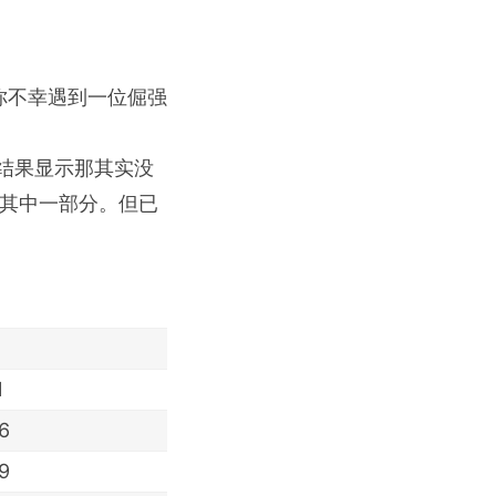
你不幸遇到一位倔强
结果显示那其实没
其中一部分。但已
1
6
9