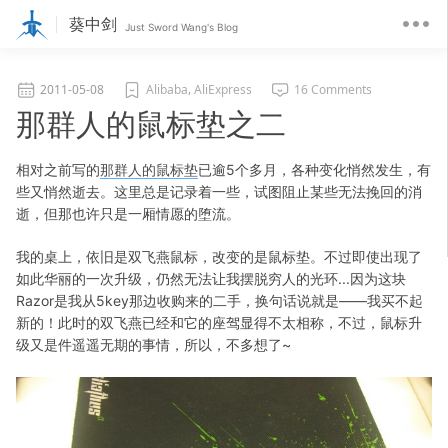
葵中剑
Just Sword Wang's Blog
,
2011-05-08
Alibaba
AliExpress
16 Comments
那群人的鼠标垫之二
相对之前写的
那群人的鼠标垫
已逾5个多月，各种变化悄然发生，有
些又悄然逝去。这里总是记录着一些，试图阻止某些无法挽回的消
逝，但那也许只是一厢情愿的堕流。
我的桌上，依旧是双飞燕鼠标，改变的是鼠标垫。不过即使出现了
如此华丽的一次升级，仍然无法让我摆脱穷人的光环...因为这块
Razor是我从5key那边收购来的二手，换句话说就是——我买不起
新的！此时的双飞燕已经和它的座驾显得不太相称，不过，鼠标升
级又是件遥遥无期的事情，所以，不多想了~