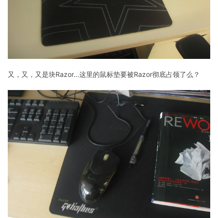
又，又，又是块Razor...这里的鼠标垫要被Razor彻底占领了么？