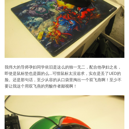
我伟大的导师孕妇同学依旧是这么的独一无二，配合他孕妇之名，
即使是鼠标垫也是圆的么...可惜鼠标太没追求，实在是丢了UED的
脸。还是那句话，至少从容的从口袋里掏出一个双飞燕啊！至少不
要让我这个用双飞燕的穷酸作者鄙视啊！