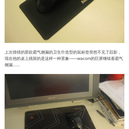
上次猜猜的那款霸气侧漏的卫生巾造型的鼠标垫突然不见了踪影，
现在他的桌上残留的是这样一种景象——wacom的巨屏继续着霸气
侧漏......