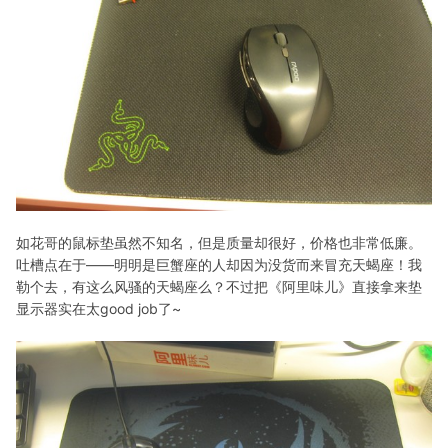
如花哥的鼠标垫虽然不知名，但是质量却很好，价格也非常低廉。
吐槽点在于——明明是巨蟹座的人却因为没货而来冒充天蝎座！我
勒个去，有这么风骚的天蝎座么？不过把《阿里味儿》直接拿来垫
显示器实在太good job了~