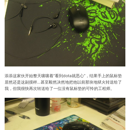
添添这家伙开始整天嚷嚷着“看到dota就恶心”，结果手上的鼠标垫
居然还是这副摸样...甚至毅然决然地把他以前那块地狱火转送给了
我，但我很快再次转送给了一位没有鼠标垫的可怜的工程师。