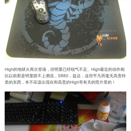
High的地狱火再次登场，但明显已经锐气不足。High最近的动作相
比以前那是明显跟不上潮流，SR80，益达，这些平凡而毫无高贵特
质的东西，本不应该出现在和高贵的High哥有关的照片里的！