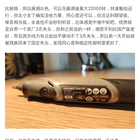
比较细，所以握感出色。可以无极调速最大22000转，转速貌似还
行，但太小支了确实没啥力量。同心度还可以，但没达到期望值。
噪音相当低，全速也不会吵到邻居，总体感觉中规中矩吧。优势就
是自带一个原厂3爪夹头，但和之前说的一样，感受不到比国产版更
好，而且因为动力有点低似乎驱动不了3爪夹头，所以第一天开始就
被我换回来了固定夹头，发现同心度和稳定性都明显更好了。