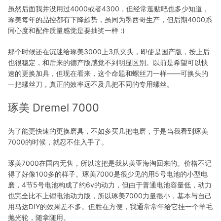
虽然后面我并没用过4000或者4300，但经常逛贴吧也多少知道，
琢美每年的品控都有下降趋势，虽同为墨西哥生产，但后期4000系
同心度和配件质量感觉是要抽奖一样 :)
那个时候还在沉迷给琢美3000上3爪夹头，即使是国产版，按上后
也很稳定，和后来的德产版感觉不到明显区别。以前是希望可以快
速的更换加具，但现在看来，这个命题和螺丝刀一样——可换头的
一把螺丝刀，真正的效率远不及几把不同的专用螺丝。
琢美 Dremel 7000
为了能更快速的更换磨具，不如多买几把电磨，于是当我看到琢美
7000的时候，就忍不住入手了。
琢美7000在国内无售，所以这把是我从美亚海淘回来的。价格不记
得了好像100多的样子。琢美7000是很少见的用5号电池的小型电
磨，4节5号电池构成了约6v的动力，但由于普通电池容量低，动力
也完全比不上锂电池动力版，所以琢美7000力量很小，基本与自己
用马达DIY的效果差不多。但胜在方便，我通常常年给它挂一个羊毛
抛光轮，随拿随用。