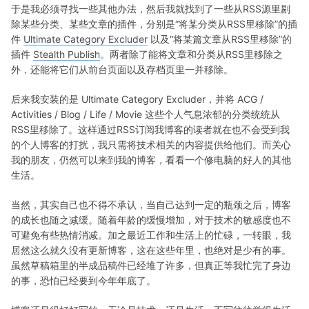
于是我必须寻找一些其他办法，然后我就找到了一些从RSS源里剔
除某些分类、某些文章的插件，分别是“将某分类从RSS里移除”的插
件
Ultimate Category Excluder
以及“将某篇文章从RSS里移除”的
插件
Stealth Publish
。两者除了能将文章和分类从RSS里移除之
外，还能将它们从前台页面以及存档页里一并移除。
后来我安装的是 Ultimate Category Excluder，并将 ACG /
Activities / Blog / Life / Movie 这些个人气息浓郁的分类统统从
RSS里移除了。这样通过RSS订阅我博客的读者就在也不会受到我
的个人博客的打扰，我只需将技术相关的内容提供给他们。而关心
我的朋友，仍然可以来到我的博客，看看一个修电脑的好人的其他
生活。
当然，其实自己也不得不承认，当自己达到一定的瓶颈之后，博客
的成长也随之减缓。随着年龄的缓慢增加，对于技术的敏感度也不
可避免有些热情消减。加之最近工作和生活上的忙碌，一转眼，我
居然这么就久没有更新博客，这在这些年里，也绝对是少有的事。
虽然草稿箱里的半成品稿件已经堆了许多，但真正等我忙完了身边
的事，恐怕已经要到今年年底了。