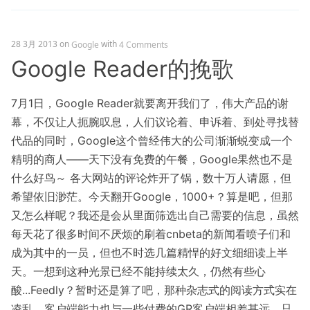
28 3月 2013
on
with
Google
4 Comments
Google Reader的挽歌
7月1日，Google Reader就要离开我们了，伟大产品的谢
幕，不仅让人扼腕叹息，人们议论着、申诉着、到处寻找替
代品的同时，Google这个曾经伟大的公司渐渐蜕变成一个
精明的商人——天下没有免费的午餐，Google果然也不是
什么好鸟～ 各大网站的评论炸开了锅，数十万人请愿，但
希望依旧渺茫。今天翻开Google，1000+？算是吧，但那
又怎么样呢？我还是会从里面筛选出自己需要的信息，虽然
每天花了很多时间不厌烦的刷着cnbeta的新闻看喷子们和
成为其中的一员，但也不时选几篇精悍的好文细细读上半
天。一想到这种光景已经不能持续太久，仍然有些心
酸...Feedly？暂时还是算了吧，那种杂志式的阅读方式实在
凌乱，客户端能力也与一些付费的GR客户端相差甚远，只