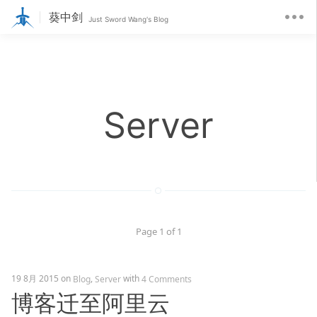
葵中剑
Just Sword Wang's Blog
Server
Page 1 of 1
19 8月 2015
on
,
with
Blog
Server
4 Comments
博客迁至阿里云