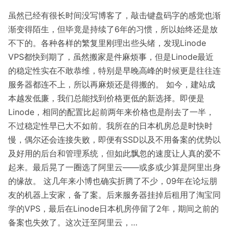
虽然已经有很长时间没写博客了，敲击键盘码字的感觉也渐
渐变得陌生，但毕竟是持续了6年的习惯，所以始终还是放
不下的。各种各样的繁复里刚理出些头绪，发现Linode
VPS都快到期了，虽然搬家是件麻烦事，但是Linode最近
的稳定性实在不敢恭维，特别是早晚高峰的时候更是往往连
服务器都连不上，所以再麻烦还是得搬的。 如今，建站成
本越发低廉，我们总能找到价格更低的新选择。即便是
Linode，相同的配置比起前两年来价格也是削去了一半，
不过稳定性早已大不如前。我所在的日本机房总是时快时
慢，偶尔还会连接失败，即便有SSD以及不用备案的优势以
及好用的后台和管理系统，但如此飘忽的速度让人真的爱不
起来。最后晃了一圈选了阿里云——或多或少算是阿里出身
的缘故。 这几年来小博也确实折腾了不少，09年在论坛朋
友的机器上安家，备了案。后来服务器挂掉后租用了淘宝同
学的VPS，最后在Linode日本机房停留了2年，期间之前的
备案也失效了。这次迁至阿里云，…