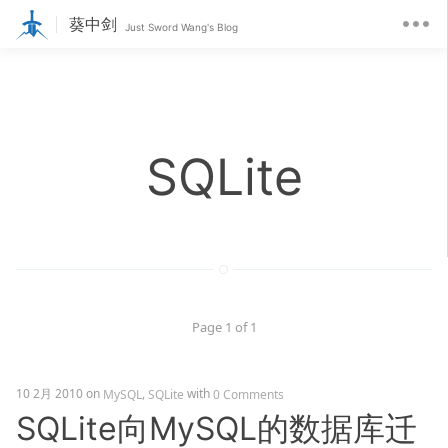
葵中剑
Just Sword Wang's Blog
SQLite
Page 1 of 1
10 2月 2010
on
,
with
MySQL
SQLite
0 Comments
SQLite向MySQL的数据库迁