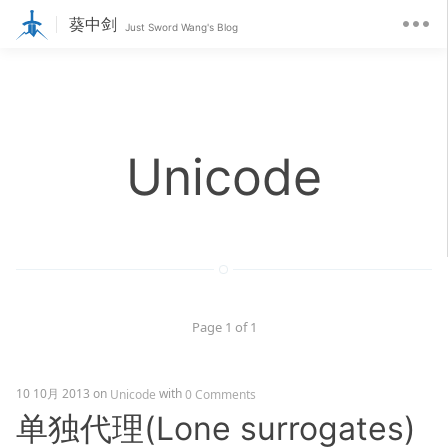
葵中剑
Just Sword Wang's Blog
Unicode
Page 1 of 1
10 10月 2013
on
with
Unicode
0 Comments
单独代理(Lone surrogates)