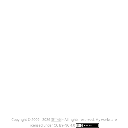
Copyright © 2009 - 2026
葵中剑
• All rights reserved. My works are
licensed under
CC BY-NC 4.0