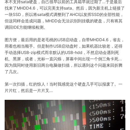
本不支持sata硬盘，自己很早以前的工具箱早就过期了...于是最后
找来了MHDD4.6，可以完美支持sata。然后，因为新主机上链接了
一块SSD，所以将sata模式调整到了AHCI以发挥SSD的全部性能，
但这同样会造成问题，MHDD会无法识别到挂载的硬盘，只有将其
调回IDE方能继续检测。
图方便，最后用的是老毛桃的USB启动盘，自带MHDD4.6，省去，
用着也相当顺手。但是制作USB启动盘时，如果机器比较老，还得
手动选择USB-zip模式而非默认的USB-hdd，不然启动会遇到死
机、黑屏，或者，光标一直闪烁，屏幕中间出现一个倒三角卡死...
因为我同时使用新旧两台电脑做扫描，所以遇到这个问题来回折腾
了几次。
第一次扫描，红的惊人！当时我感觉这个硬盘几乎可以报废了。一
片片红，然后是一片片叉...