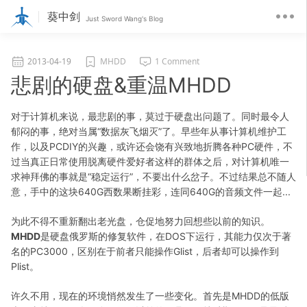
葵中剑
Just Sword Wang's Blog
2013-04-19
MHDD
1 Comment
悲剧的硬盘&重温MHDD
对于计算机来说，最悲剧的事，莫过于硬盘出问题了。同时最令人
郁闷的事，绝对当属“数据灰飞烟灭”了。早些年从事计算机维护工
作，以及PCDIY的兴趣，或许还会饶有兴致地折腾各种PC硬件，不
过当真正日常使用脱离硬件爱好者这样的群体之后，对计算机唯一
求神拜佛的事就是“稳定运行”，不要出什么岔子。不过结果总不随人
意，手中的这块640G西数果断挂彩，连同640G的音频文件一起...
为此不得不重新翻出老光盘，仓促地努力回想些以前的知识。
MHDD
是硬盘俄罗斯的修复软件，在DOS下运行，其能力仅次于著
名的PC3000，区别在于前者只能操作Glist，后者却可以操作到
Plist。
许久不用，现在的环境悄然发生了一些变化。首先是MHDD的低版