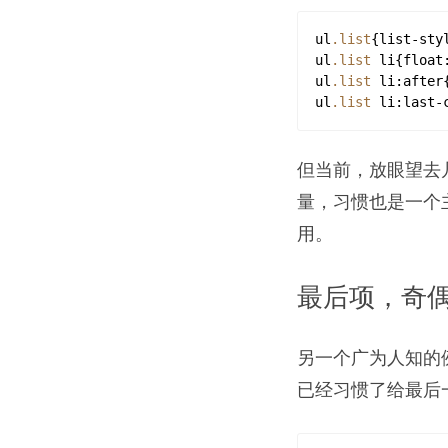
ul
.list
{
list-sty
ul
.list
li
{
float
ul
.list
li
:after
ul
.list
li
:last-
但当前，放眼望去
量，习惯也是一个
用。
最后项，奇
另一个广为人知的
已经习惯了给最后