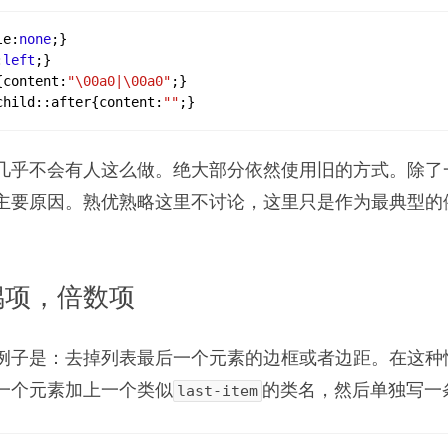
le
:
none
;
}
:
left
;
}
{
content
:
"\00a0|\00a0"
;
}
child
::after
{
content
:
""
;
}
几乎不会有人这么做。绝大部分依然使用旧的方式。除了
主要原因。熟优熟略这里不讨论，这里只是作为最典型的
偶项，倍数项
例子是：去掉列表最后一个元素的边框或者边距。在这种
一个元素加上一个类似
的类名，然后单独写一条
last-item