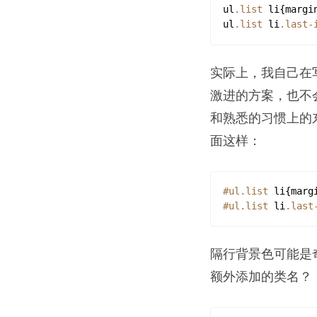
ul
.list
li
{
margi
ul
.list
li
.last-
实际上，我自己在
激进的方案，也不
和熟悉的习惯上的
面这样：
#ul
.list
li
{
marg
#ul
.list
li
.last
隔行背景色可能是
额外添加的类名？