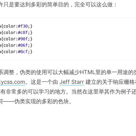
许只是要达到多彩的简单目的，完全可以这么做：
a
{
color
:
#f30
;
}
a
{
color
:
#c0f
;
}
a
{
color
:
#90f
;
}
a
{
color
:
#06f
;
}
a
{
color
:
#0cf
;
}
系调整，伪类的使用可以大幅减少HTML里的单一用途的
xycss.com
。这是一个由
Jeff Starr
建立的关于响应栅格
ss 也有非常多的可以学习的地方。当然在这里举其作为例
符——伪类实现的多彩的色块。