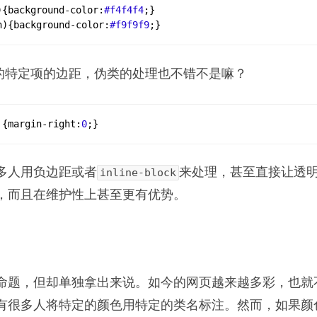
)
{
background-color
:
#f4f4f4
;
}
n)
{
background-color
:
#f9f9f9
;
}
ery 的特定项的边距，伪类的处理也不错不是嘛？
{
margin-right
:
0
;
}
多人用负边距或者
来处理，甚至直接让透
inline-block
，而且在维护性上甚至更有优势。
命题，但却单独拿出来说。如今的网页越来越多彩，也就
有很多人将特定的颜色用特定的类名标注。然而，如果颜