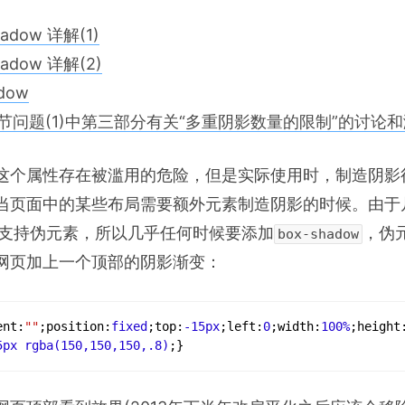
hadow 详解(1)
hadow 详解(2)
dow
细节问题(1)中第三部分有关“多重阴影数量的限制”的讨论
这个属性存在被滥用的危险，但是实际使用时，制造阴影
当页面中的某些布局需要额外元素制造阴影的时候。由于
支持伪元素，所以几乎任何时候要添加
，伪
box-shadow
网页加上一个顶部的阴影渐变：
ent
:
""
;
position
:
fixed
;
top
:
-
15px
;
left
:
0
;
width
:
100%
;
height
5px
rgba
(
150
,
150
,
150
,.
8
)
;
}