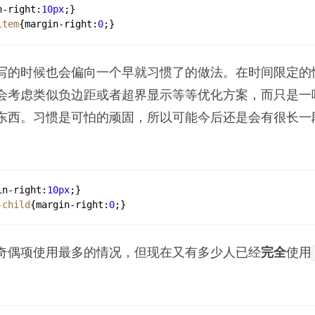
n-right
:
10px
;
}
item
{
margin-right
:
0
;
}
写的时候也会偏向一个早就习惯了的做法。在时间限定的
会考虑类似负边距或者超界显示等等优化方案，而只是一
东西。习惯是可怕的顽固，所以可能今后还是会有很长一
in-right
:
10px
;
}
-child
{
margin-right
:
0
;
}
奇偶项使用最多的情况，但现在又有多少人已经
完全
使用