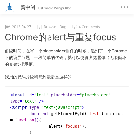
葵中剑
Just Sword Wang's Blog
,
2012-04-27
Browser
Bug
4 Comments
Chrome的alert与重复focus
前段时间，在写一个placeholder插件的时候，遇到了一个Chrome
下的诡异问题，一段简单的代码，就可以使得浏览器弹出无限循环
的 alert 提示框。
我用的代码片段精简到最后是这样的：
<
input
id
=
"test"
placeholder
=
"placeholder"
type
=
"text"
 />
<
script
type
=
"text/javascript"
>
document
.getElementById(
'test'
).onfocus 
= 
function
()
{

		alert(
'focus!'
);
