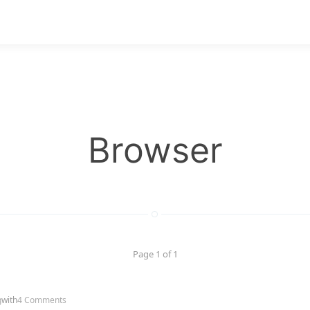
Browser
Page 1 of 1
g
with
4 Comments