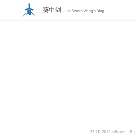
葵中剑
Just Sword Wang's Blog
27 4月 2012
on
Browser
,
Bu