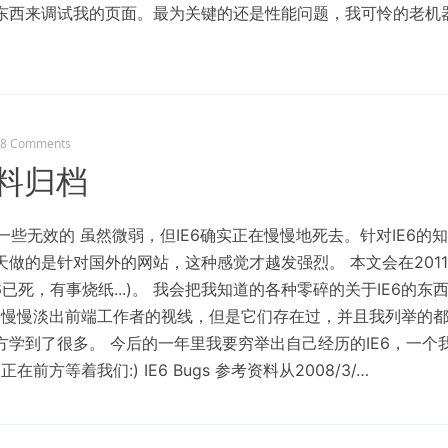
东西来调试我的页面。最为关键的还是性能问题，我可怜的老机
8 Comments
资料归档
 删除了一些无效的 虽然微弱，但IE6确实正在慢慢地死去。针对IE6
做的是针对国外的网站，这种感觉才越发强烈。 本文会在2011
3: IE6已死，有事烧纸...)。 我会把我知道的各种零碎的关于IE6
亡，慢慢淡出前端工作者的视线，但是它们存在过，并且我列举的
学到了很多。 今后的一年里我要穷举出自己经历的IE6，一个我
在前方等着我们:) IE6 Bugs 参考资料从2008/3/…