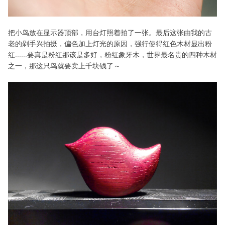
把小鸟放在显示器顶部，用台灯照着拍了一张。最后这张由我的古
老的剁手兴拍摄，偏色加上灯光的原因，强行使得红色木材显出粉
红......要真是粉红那该是多好，粉红象牙木，世界最名贵的四种木材
之一，那这只鸟就要卖上千块钱了～