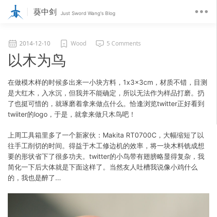
葵中剑
Just Sword Wang's Blog
2014-12-10
Wood
5 Comments
以木为鸟
在做模木样的时候多出来一小块方料，1x3x3cm，材质不错，目测
是大红木，入水沉，但我并不能确定，所以无法作为样品打磨。扔
了也挺可惜的，就琢磨着拿来做点什么。恰逢浏览twitter正好看到
twiiter的logo，于是，就拿来做只木鸟吧！
上周工具箱里多了一个新家伙：Makita RT0700C，大幅缩短了以
往手工削切的时间。得益于木工修边机的效率，将一块木料铣成想
要的形状省下了很多功夫。twitter的小鸟带有翅膀略显得复杂，我
简化一下后大体就是下面这样了。当然友人吐槽我说像小鸡什么
的，我也是醉了...